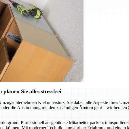
lanen Sie alles stressfrei
Umzugsunternehmen Kiel unterstützt Sie dabei, alle Aspekte Ihres Umzu
der die Abstimmung mit den zuständigen Ämtern geht – wir beraten Sie
ergrund. Professionell ausgebildete Mitarbeiter packen, transportiere
en können. Mit moderner Technik, langjähriger Erfahrung und einem kl