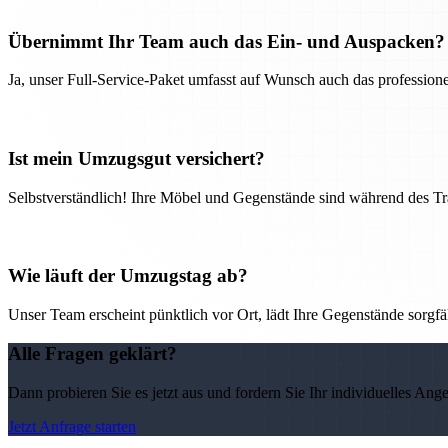
Übernimmt Ihr Team auch das Ein- und Auspacken?
Ja, unser Full-Service-Paket umfasst auf Wunsch auch das professio
Ist mein Umzugsgut versichert?
Selbstverständlich! Ihre Möbel und Gegenstände sind während des Tra
Wie läuft der Umzugstag ab?
Unser Team erscheint pünktlich vor Ort, lädt Ihre Gegenstände sorgfälti
Alle Fragen geklärt?
Dann probieren Sie es jetzt aus und fordern Sie Ihr individuelles Ang
Jetzt Anfrage starten