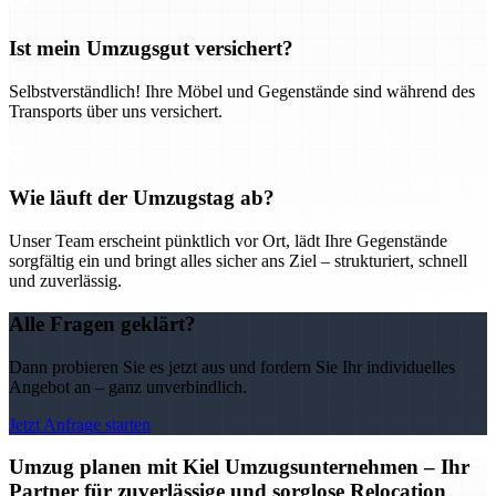
Ist mein Umzugsgut versichert?
Selbstverständlich! Ihre Möbel und Gegenstände sind während des
Transports über uns versichert.
Wie läuft der Umzugstag ab?
Unser Team erscheint pünktlich vor Ort, lädt Ihre Gegenstände
sorgfältig ein und bringt alles sicher ans Ziel – strukturiert, schnell
und zuverlässig.
Alle Fragen geklärt?
Dann probieren Sie es jetzt aus und fordern Sie Ihr individuelles
Angebot an – ganz unverbindlich.
Jetzt Anfrage starten
Umzug planen mit Kiel Umzugsunternehmen – Ihr
Partner für zuverlässige und sorglose Relocation