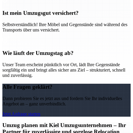
Ist mein Umzugsgut versichert?
Selbstverständlich! Ihre Möbel und Gegenstände sind während des
Transports über uns versichert.
Wie läuft der Umzugstag ab?
Unser Team erscheint pünktlich vor Ort, lädt Ihre Gegenstände
sorgfältig ein und bringt alles sicher ans Ziel – strukturiert, schnell
und zuverlässig.
Alle Fragen geklärt?
Dann probieren Sie es jetzt aus und fordern Sie Ihr individuelles
Angebot an – ganz unverbindlich.
Jetzt Anfrage starten
Umzug planen mit Kiel Umzugsunternehmen – Ihr
Partner für zuverlässige und sorglose Relocation