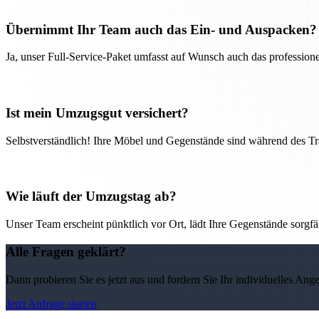
Übernimmt Ihr Team auch das Ein- und Auspacken?
Ja, unser Full-Service-Paket umfasst auf Wunsch auch das professio
Ist mein Umzugsgut versichert?
Selbstverständlich! Ihre Möbel und Gegenstände sind während des Tra
Wie läuft der Umzugstag ab?
Unser Team erscheint pünktlich vor Ort, lädt Ihre Gegenstände sorgfälti
Alle Fragen geklärt?
Dann probieren Sie es jetzt aus und fordern Sie Ihr individuelles Ang
Jetzt Anfrage starten