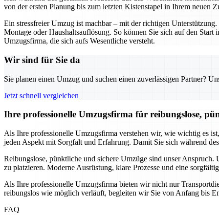
von der ersten Planung bis zum letzten Kistenstapel in Ihrem neuen Z
Ein stressfreier Umzug ist machbar – mit der richtigen Unterstützu
Montage oder Haushaltsauflösung. So können Sie sich auf den Start i
Umzugsfirma, die sich aufs Wesentliche versteht.
Wir sind für Sie da
Sie planen einen Umzug und suchen einen zuverlässigen Partner? Unser
Jetzt schnell vergleichen
Ihre professionelle Umzugsfirma für reibungslose, pü
Als Ihre professionelle Umzugsfirma verstehen wir, wie wichtig es is
jeden Aspekt mit Sorgfalt und Erfahrung. Damit Sie sich während de
Reibungslose, pünktliche und sichere Umzüge sind unser Anspruch. Un
zu platzieren. Moderne Ausrüstung, klare Prozesse und eine sorgfälti
Als Ihre professionelle Umzugsfirma bieten wir nicht nur Transport
reibungslos wie möglich verläuft, begleiten wir Sie von Anfang bis En
FAQ