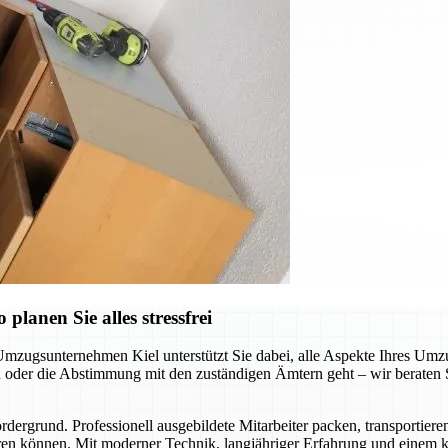
lanen Sie alles stressfrei
Umzugsunternehmen Kiel unterstützt Sie dabei, alle Aspekte Ihres Umzu
der die Abstimmung mit den zuständigen Ämtern geht – wir beraten Sie
ergrund. Professionell ausgebildete Mitarbeiter packen, transportiere
en können. Mit moderner Technik, langjähriger Erfahrung und einem kl