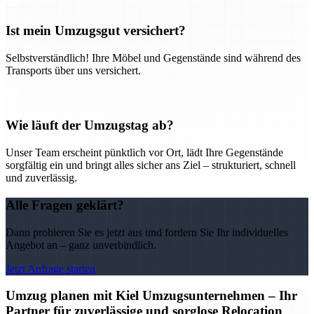
Ist mein Umzugsgut versichert?
Selbstverständlich! Ihre Möbel und Gegenstände sind während des
Transports über uns versichert.
Wie läuft der Umzugstag ab?
Unser Team erscheint pünktlich vor Ort, lädt Ihre Gegenstände
sorgfältig ein und bringt alles sicher ans Ziel – strukturiert, schnell
und zuverlässig.
Alle Fragen geklärt?
Dann probieren Sie es jetzt aus und fordern Sie Ihr individuelles
Angebot an – ganz unverbindlich.
Jetzt Anfrage starten
Umzug planen mit Kiel Umzugsunternehmen – Ihr
Partner für zuverlässige und sorglose Relocation