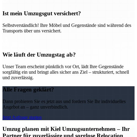
Ist mein Umzugsgut versichert?
Selbstverständlich! Ihre Möbel und Gegenstände sind während des
Transports über uns versichert.
Wie läuft der Umzugstag ab?
Unser Team erscheint pünktlich vor Ort, lädt Ihre Gegenstände
sorgfältig ein und bringt alles sicher ans Ziel – strukturiert, schnell
und zuverlässig.
Alle Fragen geklärt?
Dann probieren Sie es jetzt aus und fordern Sie Ihr individuelles
Angebot an – ganz unverbindlich.
Jetzt Anfrage starten
Umzug planen mit Kiel Umzugsunternehmen – Ihr
Partner für zuverlässige und sorglose Relocation