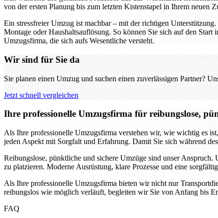
von der ersten Planung bis zum letzten Kistenstapel in Ihrem neuen Z
Ein stressfreier Umzug ist machbar – mit der richtigen Unterstützu
Montage oder Haushaltsauflösung. So können Sie sich auf den Start i
Umzugsfirma, die sich aufs Wesentliche versteht.
Wir sind für Sie da
Sie planen einen Umzug und suchen einen zuverlässigen Partner? Unser
Jetzt schnell vergleichen
Ihre professionelle Umzugsfirma für reibungslose, pü
Als Ihre professionelle Umzugsfirma verstehen wir, wie wichtig es is
jeden Aspekt mit Sorgfalt und Erfahrung. Damit Sie sich während de
Reibungslose, pünktliche und sichere Umzüge sind unser Anspruch. Un
zu platzieren. Moderne Ausrüstung, klare Prozesse und eine sorgfälti
Als Ihre professionelle Umzugsfirma bieten wir nicht nur Transport
reibungslos wie möglich verläuft, begleiten wir Sie von Anfang bis En
FAQ