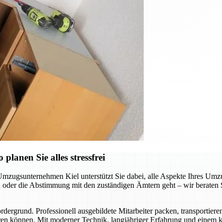
lanen Sie alles stressfrei
Umzugsunternehmen Kiel unterstützt Sie dabei, alle Aspekte Ihres Umzu
der die Abstimmung mit den zuständigen Ämtern geht – wir beraten Sie
ergrund. Professionell ausgebildete Mitarbeiter packen, transportiere
en können. Mit moderner Technik, langjähriger Erfahrung und einem kl