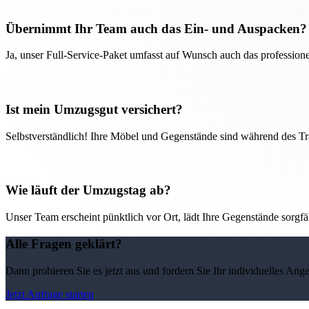
Übernimmt Ihr Team auch das Ein- und Auspacken?
Ja, unser Full-Service-Paket umfasst auf Wunsch auch das professio
Ist mein Umzugsgut versichert?
Selbstverständlich! Ihre Möbel und Gegenstände sind während des Tra
Wie läuft der Umzugstag ab?
Unser Team erscheint pünktlich vor Ort, lädt Ihre Gegenstände sorgfälti
Alle Fragen geklärt?
Dann probieren Sie es jetzt aus und fordern Sie Ihr individuelles Ang
Jetzt Anfrage starten