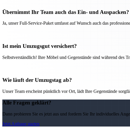
Übernimmt Ihr Team auch das Ein- und Auspacken?
Ja, unser Full-Service-Paket umfasst auf Wunsch auch das professio
Ist mein Umzugsgut versichert?
Selbstverständlich! Ihre Möbel und Gegenstände sind während des Tra
Wie läuft der Umzugstag ab?
Unser Team erscheint pünktlich vor Ort, lädt Ihre Gegenstände sorgfälti
Alle Fragen geklärt?
Dann probieren Sie es jetzt aus und fordern Sie Ihr individuelles Ang
Jetzt Anfrage starten