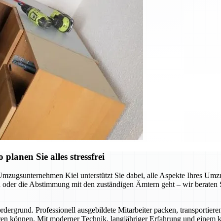
lanen Sie alles stressfrei
Umzugsunternehmen Kiel unterstützt Sie dabei, alle Aspekte Ihres Umzu
der die Abstimmung mit den zuständigen Ämtern geht – wir beraten Sie
ergrund. Professionell ausgebildete Mitarbeiter packen, transportiere
en können. Mit moderner Technik, langjähriger Erfahrung und einem kl