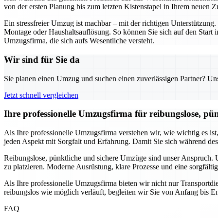
von der ersten Planung bis zum letzten Kistenstapel in Ihrem neuen Z
Ein stressfreier Umzug ist machbar – mit der richtigen Unterstützu
Montage oder Haushaltsauflösung. So können Sie sich auf den Start i
Umzugsfirma, die sich aufs Wesentliche versteht.
Wir sind für Sie da
Sie planen einen Umzug und suchen einen zuverlässigen Partner? Unser
Jetzt schnell vergleichen
Ihre professionelle Umzugsfirma für reibungslose, pü
Als Ihre professionelle Umzugsfirma verstehen wir, wie wichtig es is
jeden Aspekt mit Sorgfalt und Erfahrung. Damit Sie sich während de
Reibungslose, pünktliche und sichere Umzüge sind unser Anspruch. Un
zu platzieren. Moderne Ausrüstung, klare Prozesse und eine sorgfälti
Als Ihre professionelle Umzugsfirma bieten wir nicht nur Transport
reibungslos wie möglich verläuft, begleiten wir Sie von Anfang bis En
FAQ