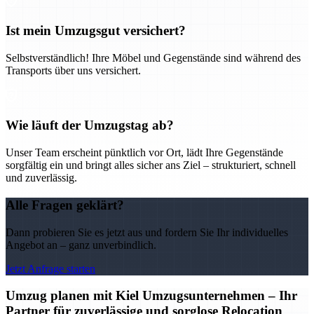
Ist mein Umzugsgut versichert?
Selbstverständlich! Ihre Möbel und Gegenstände sind während des
Transports über uns versichert.
Wie läuft der Umzugstag ab?
Unser Team erscheint pünktlich vor Ort, lädt Ihre Gegenstände
sorgfältig ein und bringt alles sicher ans Ziel – strukturiert, schnell
und zuverlässig.
Alle Fragen geklärt?
Dann probieren Sie es jetzt aus und fordern Sie Ihr individuelles
Angebot an – ganz unverbindlich.
Jetzt Anfrage starten
Umzug planen mit Kiel Umzugsunternehmen – Ihr
Partner für zuverlässige und sorglose Relocation