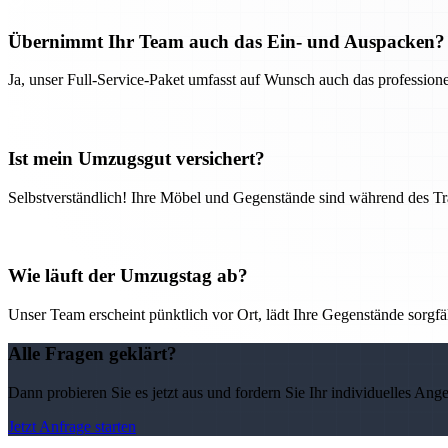
Übernimmt Ihr Team auch das Ein- und Auspacken?
Ja, unser Full-Service-Paket umfasst auf Wunsch auch das professio
Ist mein Umzugsgut versichert?
Selbstverständlich! Ihre Möbel und Gegenstände sind während des Tra
Wie läuft der Umzugstag ab?
Unser Team erscheint pünktlich vor Ort, lädt Ihre Gegenstände sorgfälti
Alle Fragen geklärt?
Dann probieren Sie es jetzt aus und fordern Sie Ihr individuelles Ang
Jetzt Anfrage starten