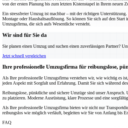
von der ersten Planung bis zum letzten Kistenstapel in Ihrem neuen Z
Ein stressfreier Umzug ist machbar – mit der richtigen Unterstützu
Montage oder Haushaltsauflösung. So können Sie sich auf den Start i
Umzugsfirma, die sich aufs Wesentliche versteht.
Wir sind für Sie da
Sie planen einen Umzug und suchen einen zuverlässigen Partner? Unser
Jetzt schnell vergleichen
Ihre professionelle Umzugsfirma für reibungslose, pü
Als Ihre professionelle Umzugsfirma verstehen wir, wie wichtig es is
jeden Aspekt mit Sorgfalt und Erfahrung. Damit Sie sich während de
Reibungslose, pünktliche und sichere Umzüge sind unser Anspruch. Un
zu platzieren. Moderne Ausrüstung, klare Prozesse und eine sorgfälti
Als Ihre professionelle Umzugsfirma bieten wir nicht nur Transport
reibungslos wie möglich verläuft, begleiten wir Sie von Anfang bis En
FAQ