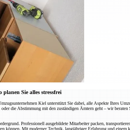
lanen Sie alles stressfrei
Umzugsunternehmen Kiel unterstützt Sie dabei, alle Aspekte Ihres Umzu
der die Abstimmung mit den zuständigen Ämtern geht – wir beraten Sie
ergrund. Professionell ausgebildete Mitarbeiter packen, transportiere
en können. Mit moderner Technik, langjähriger Erfahrung und einem kl