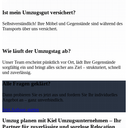
Ist mein Umzugsgut versichert?
Selbstverständlich! Ihre Möbel und Gegenstände sind während des
Transports über uns versichert.
Wie läuft der Umzugstag ab?
Unser Team erscheint pünktlich vor Ort, lädt Ihre Gegenstände
sorgfältig ein und bringt alles sicher ans Ziel – strukturiert, schnell
und zuverlässig.
Alle Fragen geklärt?
Dann probieren Sie es jetzt aus und fordern Sie Ihr individuelles
Angebot an – ganz unverbindlich.
Jetzt Anfrage starten
Umzug planen mit Kiel Umzugsunternehmen – Ihr
Partner für zuverlässige und sorglose Relocation