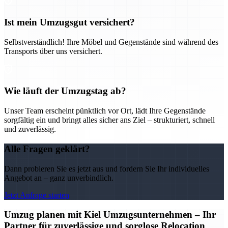
Ist mein Umzugsgut versichert?
Selbstverständlich! Ihre Möbel und Gegenstände sind während des
Transports über uns versichert.
Wie läuft der Umzugstag ab?
Unser Team erscheint pünktlich vor Ort, lädt Ihre Gegenstände
sorgfältig ein und bringt alles sicher ans Ziel – strukturiert, schnell
und zuverlässig.
Alle Fragen geklärt?
Dann probieren Sie es jetzt aus und fordern Sie Ihr individuelles
Angebot an – ganz unverbindlich.
Jetzt Anfrage starten
Umzug planen mit Kiel Umzugsunternehmen – Ihr
Partner für zuverlässige und sorglose Relocation