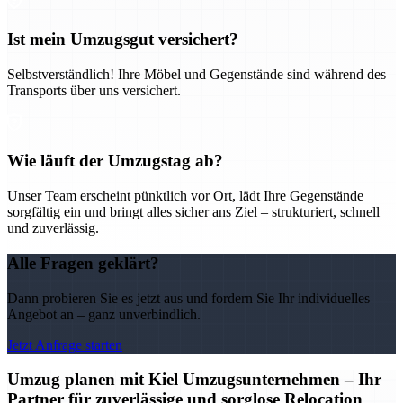
Ist mein Umzugsgut versichert?
Selbstverständlich! Ihre Möbel und Gegenstände sind während des
Transports über uns versichert.
Wie läuft der Umzugstag ab?
Unser Team erscheint pünktlich vor Ort, lädt Ihre Gegenstände
sorgfältig ein und bringt alles sicher ans Ziel – strukturiert, schnell
und zuverlässig.
Alle Fragen geklärt?
Dann probieren Sie es jetzt aus und fordern Sie Ihr individuelles
Angebot an – ganz unverbindlich.
Jetzt Anfrage starten
Umzug planen mit Kiel Umzugsunternehmen – Ihr
Partner für zuverlässige und sorglose Relocation