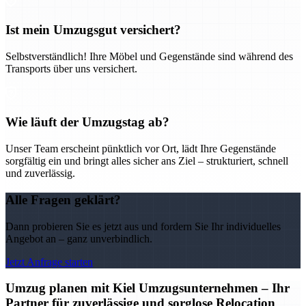
Ist mein Umzugsgut versichert?
Selbstverständlich! Ihre Möbel und Gegenstände sind während des
Transports über uns versichert.
Wie läuft der Umzugstag ab?
Unser Team erscheint pünktlich vor Ort, lädt Ihre Gegenstände
sorgfältig ein und bringt alles sicher ans Ziel – strukturiert, schnell
und zuverlässig.
Alle Fragen geklärt?
Dann probieren Sie es jetzt aus und fordern Sie Ihr individuelles
Angebot an – ganz unverbindlich.
Jetzt Anfrage starten
Umzug planen mit Kiel Umzugsunternehmen – Ihr
Partner für zuverlässige und sorglose Relocation