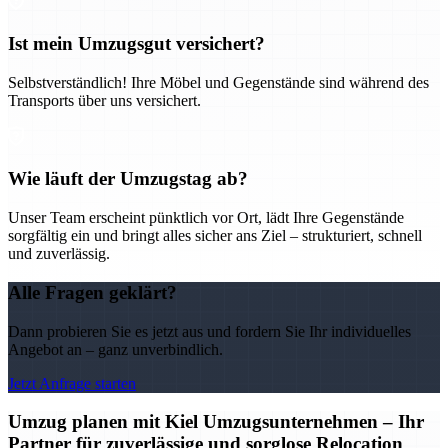
Ist mein Umzugsgut versichert?
Selbstverständlich! Ihre Möbel und Gegenstände sind während des
Transports über uns versichert.
Wie läuft der Umzugstag ab?
Unser Team erscheint pünktlich vor Ort, lädt Ihre Gegenstände
sorgfältig ein und bringt alles sicher ans Ziel – strukturiert, schnell
und zuverlässig.
Alle Fragen geklärt?
Dann probieren Sie es jetzt aus und fordern Sie Ihr individuelles
Angebot an – ganz unverbindlich.
Jetzt Anfrage starten
Umzug planen mit Kiel Umzugsunternehmen – Ihr
Partner für zuverlässige und sorglose Relocation