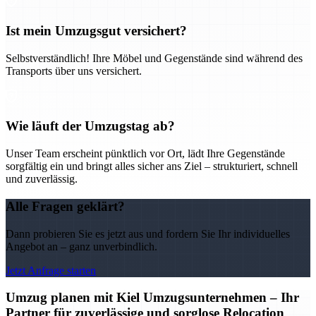
Ist mein Umzugsgut versichert?
Selbstverständlich! Ihre Möbel und Gegenstände sind während des
Transports über uns versichert.
Wie läuft der Umzugstag ab?
Unser Team erscheint pünktlich vor Ort, lädt Ihre Gegenstände
sorgfältig ein und bringt alles sicher ans Ziel – strukturiert, schnell
und zuverlässig.
Alle Fragen geklärt?
Dann probieren Sie es jetzt aus und fordern Sie Ihr individuelles
Angebot an – ganz unverbindlich.
Jetzt Anfrage starten
Umzug planen mit Kiel Umzugsunternehmen – Ihr
Partner für zuverlässige und sorglose Relocation