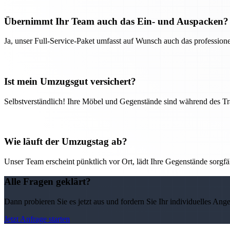
Übernimmt Ihr Team auch das Ein- und Auspacken?
Ja, unser Full-Service-Paket umfasst auf Wunsch auch das professio
Ist mein Umzugsgut versichert?
Selbstverständlich! Ihre Möbel und Gegenstände sind während des Tra
Wie läuft der Umzugstag ab?
Unser Team erscheint pünktlich vor Ort, lädt Ihre Gegenstände sorgfälti
Alle Fragen geklärt?
Dann probieren Sie es jetzt aus und fordern Sie Ihr individuelles Ang
Jetzt Anfrage starten