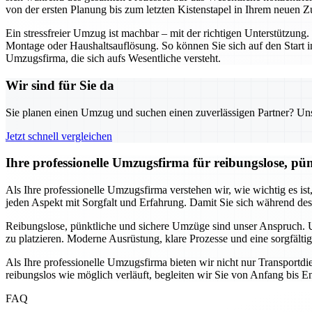
von der ersten Planung bis zum letzten Kistenstapel in Ihrem neuen Z
Ein stressfreier Umzug ist machbar – mit der richtigen Unterstützu
Montage oder Haushaltsauflösung. So können Sie sich auf den Start i
Umzugsfirma, die sich aufs Wesentliche versteht.
Wir sind für Sie da
Sie planen einen Umzug und suchen einen zuverlässigen Partner? Unser
Jetzt schnell vergleichen
Ihre professionelle Umzugsfirma für reibungslose, pü
Als Ihre professionelle Umzugsfirma verstehen wir, wie wichtig es is
jeden Aspekt mit Sorgfalt und Erfahrung. Damit Sie sich während de
Reibungslose, pünktliche und sichere Umzüge sind unser Anspruch. Un
zu platzieren. Moderne Ausrüstung, klare Prozesse und eine sorgfälti
Als Ihre professionelle Umzugsfirma bieten wir nicht nur Transport
reibungslos wie möglich verläuft, begleiten wir Sie von Anfang bis En
FAQ