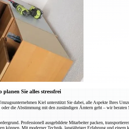
lanen Sie alles stressfrei
Umzugsunternehmen Kiel unterstützt Sie dabei, alle Aspekte Ihres Umzu
der die Abstimmung mit den zuständigen Ämtern geht – wir beraten Sie
ergrund. Professionell ausgebildete Mitarbeiter packen, transportiere
en können. Mit moderner Technik, langjähriger Erfahrung und einem kl