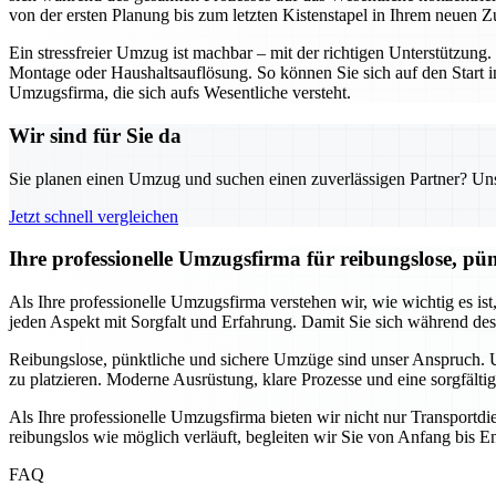
von der ersten Planung bis zum letzten Kistenstapel in Ihrem neuen Z
Ein stressfreier Umzug ist machbar – mit der richtigen Unterstützu
Montage oder Haushaltsauflösung. So können Sie sich auf den Start i
Umzugsfirma, die sich aufs Wesentliche versteht.
Wir sind für Sie da
Sie planen einen Umzug und suchen einen zuverlässigen Partner? Unser
Jetzt schnell vergleichen
Ihre professionelle Umzugsfirma für reibungslose, pü
Als Ihre professionelle Umzugsfirma verstehen wir, wie wichtig es is
jeden Aspekt mit Sorgfalt und Erfahrung. Damit Sie sich während de
Reibungslose, pünktliche und sichere Umzüge sind unser Anspruch. Un
zu platzieren. Moderne Ausrüstung, klare Prozesse und eine sorgfälti
Als Ihre professionelle Umzugsfirma bieten wir nicht nur Transport
reibungslos wie möglich verläuft, begleiten wir Sie von Anfang bis En
FAQ