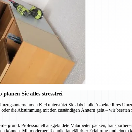
lanen Sie alles stressfrei
Umzugsunternehmen Kiel unterstützt Sie dabei, alle Aspekte Ihres Umzu
der die Abstimmung mit den zuständigen Ämtern geht – wir beraten Sie
ergrund. Professionell ausgebildete Mitarbeiter packen, transportiere
en können. Mit moderner Technik, langjähriger Erfahrung und einem kl