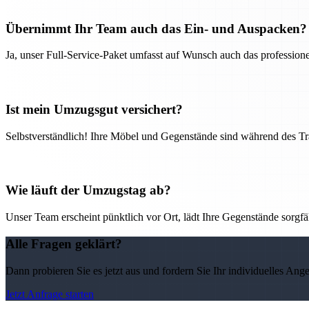
Übernimmt Ihr Team auch das Ein- und Auspacken?
Ja, unser Full-Service-Paket umfasst auf Wunsch auch das professio
Ist mein Umzugsgut versichert?
Selbstverständlich! Ihre Möbel und Gegenstände sind während des Tra
Wie läuft der Umzugstag ab?
Unser Team erscheint pünktlich vor Ort, lädt Ihre Gegenstände sorgfälti
Alle Fragen geklärt?
Dann probieren Sie es jetzt aus und fordern Sie Ihr individuelles Ang
Jetzt Anfrage starten