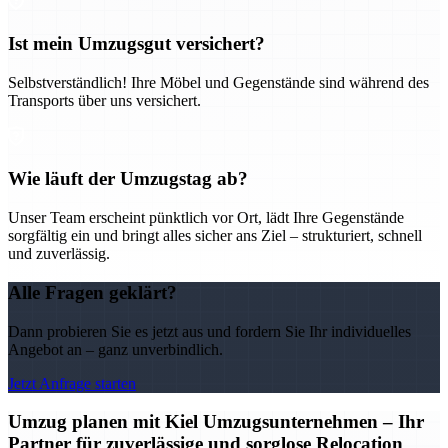
Ist mein Umzugsgut versichert?
Selbstverständlich! Ihre Möbel und Gegenstände sind während des
Transports über uns versichert.
Wie läuft der Umzugstag ab?
Unser Team erscheint pünktlich vor Ort, lädt Ihre Gegenstände
sorgfältig ein und bringt alles sicher ans Ziel – strukturiert, schnell
und zuverlässig.
Alle Fragen geklärt?
Dann probieren Sie es jetzt aus und fordern Sie Ihr individuelles
Angebot an – ganz unverbindlich.
Jetzt Anfrage starten
Umzug planen mit Kiel Umzugsunternehmen – Ihr
Partner für zuverlässige und sorglose Relocation