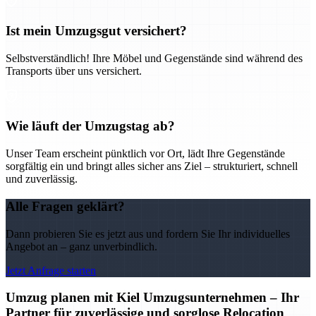
Ist mein Umzugsgut versichert?
Selbstverständlich! Ihre Möbel und Gegenstände sind während des
Transports über uns versichert.
Wie läuft der Umzugstag ab?
Unser Team erscheint pünktlich vor Ort, lädt Ihre Gegenstände
sorgfältig ein und bringt alles sicher ans Ziel – strukturiert, schnell
und zuverlässig.
Alle Fragen geklärt?
Dann probieren Sie es jetzt aus und fordern Sie Ihr individuelles
Angebot an – ganz unverbindlich.
Jetzt Anfrage starten
Umzug planen mit Kiel Umzugsunternehmen – Ihr
Partner für zuverlässige und sorglose Relocation