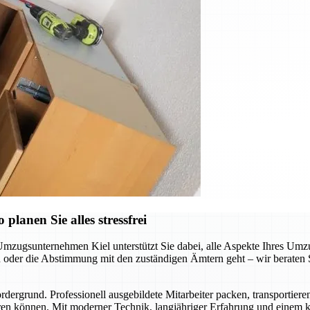
lanen Sie alles stressfrei
Umzugsunternehmen Kiel unterstützt Sie dabei, alle Aspekte Ihres Umzu
der die Abstimmung mit den zuständigen Ämtern geht – wir beraten Sie
ergrund. Professionell ausgebildete Mitarbeiter packen, transportiere
en können. Mit moderner Technik, langjähriger Erfahrung und einem kl