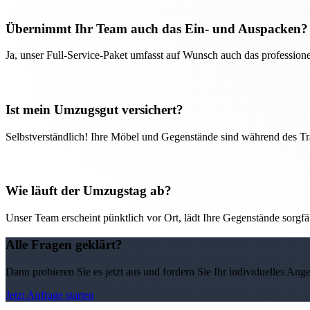
Übernimmt Ihr Team auch das Ein- und Auspacken?
Ja, unser Full-Service-Paket umfasst auf Wunsch auch das professio
Ist mein Umzugsgut versichert?
Selbstverständlich! Ihre Möbel und Gegenstände sind während des Tra
Wie läuft der Umzugstag ab?
Unser Team erscheint pünktlich vor Ort, lädt Ihre Gegenstände sorgfälti
Alle Fragen geklärt?
Dann probieren Sie es jetzt aus und fordern Sie Ihr individuelles Ang
Jetzt Anfrage starten