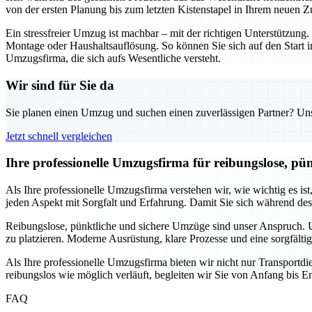
von der ersten Planung bis zum letzten Kistenstapel in Ihrem neuen Z
Ein stressfreier Umzug ist machbar – mit der richtigen Unterstützu
Montage oder Haushaltsauflösung. So können Sie sich auf den Start i
Umzugsfirma, die sich aufs Wesentliche versteht.
Wir sind für Sie da
Sie planen einen Umzug und suchen einen zuverlässigen Partner? Unser
Jetzt schnell vergleichen
Ihre professionelle Umzugsfirma für reibungslose, pü
Als Ihre professionelle Umzugsfirma verstehen wir, wie wichtig es is
jeden Aspekt mit Sorgfalt und Erfahrung. Damit Sie sich während de
Reibungslose, pünktliche und sichere Umzüge sind unser Anspruch. Un
zu platzieren. Moderne Ausrüstung, klare Prozesse und eine sorgfälti
Als Ihre professionelle Umzugsfirma bieten wir nicht nur Transport
reibungslos wie möglich verläuft, begleiten wir Sie von Anfang bis En
FAQ