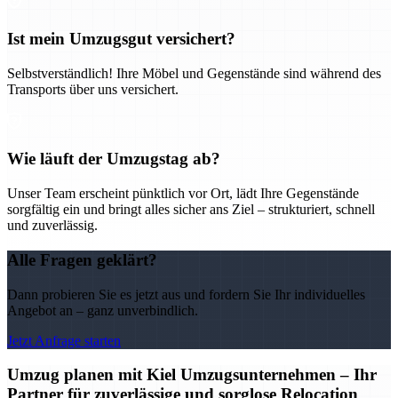
Ist mein Umzugsgut versichert?
Selbstverständlich! Ihre Möbel und Gegenstände sind während des
Transports über uns versichert.
Wie läuft der Umzugstag ab?
Unser Team erscheint pünktlich vor Ort, lädt Ihre Gegenstände
sorgfältig ein und bringt alles sicher ans Ziel – strukturiert, schnell
und zuverlässig.
Alle Fragen geklärt?
Dann probieren Sie es jetzt aus und fordern Sie Ihr individuelles
Angebot an – ganz unverbindlich.
Jetzt Anfrage starten
Umzug planen mit Kiel Umzugsunternehmen – Ihr
Partner für zuverlässige und sorglose Relocation