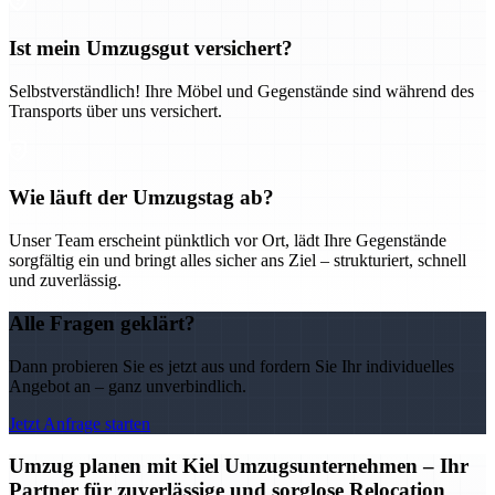
Ist mein Umzugsgut versichert?
Selbstverständlich! Ihre Möbel und Gegenstände sind während des
Transports über uns versichert.
Wie läuft der Umzugstag ab?
Unser Team erscheint pünktlich vor Ort, lädt Ihre Gegenstände
sorgfältig ein und bringt alles sicher ans Ziel – strukturiert, schnell
und zuverlässig.
Alle Fragen geklärt?
Dann probieren Sie es jetzt aus und fordern Sie Ihr individuelles
Angebot an – ganz unverbindlich.
Jetzt Anfrage starten
Umzug planen mit Kiel Umzugsunternehmen – Ihr
Partner für zuverlässige und sorglose Relocation