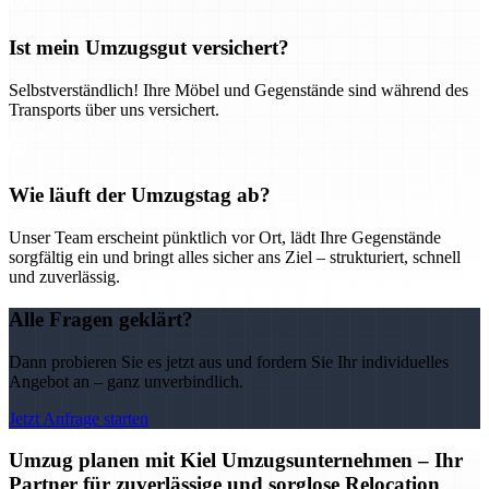
Ist mein Umzugsgut versichert?
Selbstverständlich! Ihre Möbel und Gegenstände sind während des
Transports über uns versichert.
Wie läuft der Umzugstag ab?
Unser Team erscheint pünktlich vor Ort, lädt Ihre Gegenstände
sorgfältig ein und bringt alles sicher ans Ziel – strukturiert, schnell
und zuverlässig.
Alle Fragen geklärt?
Dann probieren Sie es jetzt aus und fordern Sie Ihr individuelles
Angebot an – ganz unverbindlich.
Jetzt Anfrage starten
Umzug planen mit Kiel Umzugsunternehmen – Ihr
Partner für zuverlässige und sorglose Relocation