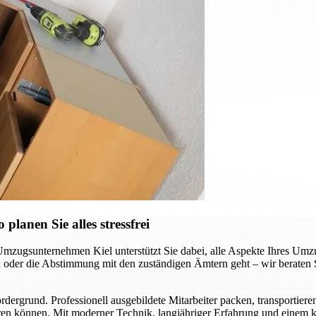
lanen Sie alles stressfrei
Umzugsunternehmen Kiel unterstützt Sie dabei, alle Aspekte Ihres Umzu
der die Abstimmung mit den zuständigen Ämtern geht – wir beraten Sie
ergrund. Professionell ausgebildete Mitarbeiter packen, transportiere
en können. Mit moderner Technik, langjähriger Erfahrung und einem kl