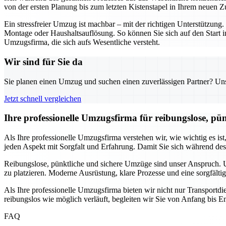
von der ersten Planung bis zum letzten Kistenstapel in Ihrem neuen Z
Ein stressfreier Umzug ist machbar – mit der richtigen Unterstützu
Montage oder Haushaltsauflösung. So können Sie sich auf den Start i
Umzugsfirma, die sich aufs Wesentliche versteht.
Wir sind für Sie da
Sie planen einen Umzug und suchen einen zuverlässigen Partner? Unser
Jetzt schnell vergleichen
Ihre professionelle Umzugsfirma für reibungslose, pü
Als Ihre professionelle Umzugsfirma verstehen wir, wie wichtig es is
jeden Aspekt mit Sorgfalt und Erfahrung. Damit Sie sich während de
Reibungslose, pünktliche und sichere Umzüge sind unser Anspruch. Un
zu platzieren. Moderne Ausrüstung, klare Prozesse und eine sorgfälti
Als Ihre professionelle Umzugsfirma bieten wir nicht nur Transport
reibungslos wie möglich verläuft, begleiten wir Sie von Anfang bis En
FAQ