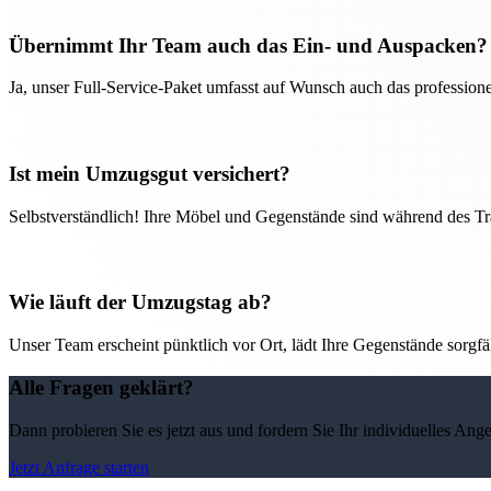
Übernimmt Ihr Team auch das Ein- und Auspacken?
Ja, unser Full-Service-Paket umfasst auf Wunsch auch das professio
Ist mein Umzugsgut versichert?
Selbstverständlich! Ihre Möbel und Gegenstände sind während des Tra
Wie läuft der Umzugstag ab?
Unser Team erscheint pünktlich vor Ort, lädt Ihre Gegenstände sorgfälti
Alle Fragen geklärt?
Dann probieren Sie es jetzt aus und fordern Sie Ihr individuelles Ang
Jetzt Anfrage starten