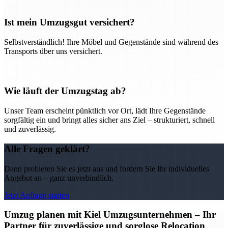
Ist mein Umzugsgut versichert?
Selbstverständlich! Ihre Möbel und Gegenstände sind während des
Transports über uns versichert.
Wie läuft der Umzugstag ab?
Unser Team erscheint pünktlich vor Ort, lädt Ihre Gegenstände
sorgfältig ein und bringt alles sicher ans Ziel – strukturiert, schnell
und zuverlässig.
Alle Fragen geklärt?
Dann probieren Sie es jetzt aus und fordern Sie Ihr individuelles
Angebot an – ganz unverbindlich.
Jetzt Anfrage starten
Umzug planen mit Kiel Umzugsunternehmen – Ihr
Partner für zuverlässige und sorglose Relocation