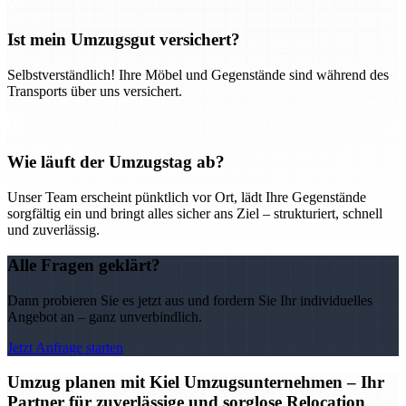
Ist mein Umzugsgut versichert?
Selbstverständlich! Ihre Möbel und Gegenstände sind während des
Transports über uns versichert.
Wie läuft der Umzugstag ab?
Unser Team erscheint pünktlich vor Ort, lädt Ihre Gegenstände
sorgfältig ein und bringt alles sicher ans Ziel – strukturiert, schnell
und zuverlässig.
Alle Fragen geklärt?
Dann probieren Sie es jetzt aus und fordern Sie Ihr individuelles
Angebot an – ganz unverbindlich.
Jetzt Anfrage starten
Umzug planen mit Kiel Umzugsunternehmen – Ihr
Partner für zuverlässige und sorglose Relocation