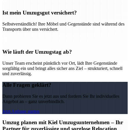
Ist mein Umzugsgut versichert?
Selbstverständlich! Ihre Möbel und Gegenstände sind während des
Transports über uns versichert.
Wie läuft der Umzugstag ab?
Unser Team erscheint pünktlich vor Ort, lädt Ihre Gegenstände
sorgfältig ein und bringt alles sicher ans Ziel – strukturiert, schnell
und zuverlässig.
Alle Fragen geklärt?
Dann probieren Sie es jetzt aus und fordern Sie Ihr individuelles
Angebot an – ganz unverbindlich.
Jetzt Anfrage starten
Umzug planen mit Kiel Umzugsunternehmen – Ihr
Partner für zuverlässige und sorglose Relocation