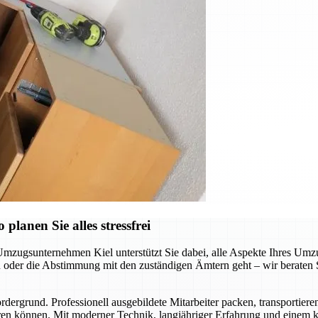
lanen Sie alles stressfrei
Umzugsunternehmen Kiel unterstützt Sie dabei, alle Aspekte Ihres Umzu
der die Abstimmung mit den zuständigen Ämtern geht – wir beraten Sie
ergrund. Professionell ausgebildete Mitarbeiter packen, transportiere
en können. Mit moderner Technik, langjähriger Erfahrung und einem kl