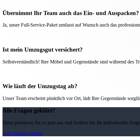
Übernimmt Ihr Team auch das Ein- und Auspacken?
Ja, unser Full-Service-Paket umfasst auf Wunsch auch das professio
Ist mein Umzugsgut versichert?
Selbstverständlich! Ihre Möbel und Gegenstände sind während des Tra
Wie läuft der Umzugstag ab?
Unser Team erscheint pünktlich vor Ort, lädt Ihre Gegenstände sorgfälti
Alle Fragen geklärt?
Dann probieren Sie es jetzt aus und fordern Sie Ihr individuelles Ang
Jetzt Anfrage starten