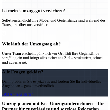
Ist mein Umzugsgut versichert?
Selbstverständlich! Ihre Möbel und Gegenstände sind während des
Transports über uns versichert.
Wie läuft der Umzugstag ab?
Unser Team erscheint pünktlich vor Ort, lädt Ihre Gegenstände
sorgfältig ein und bringt alles sicher ans Ziel – strukturiert, schnell
und zuverlässig.
Alle Fragen geklärt?
Dann probieren Sie es jetzt aus und fordern Sie Ihr individuelles
Angebot an – ganz unverbindlich.
Jetzt Anfrage starten
Umzug planen mit Kiel Umzugsunternehmen – Ihr
Partner für zuverlässige und sorglose Relocation