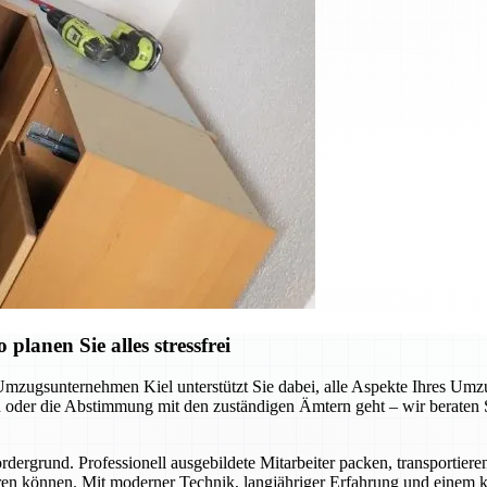
lanen Sie alles stressfrei
Umzugsunternehmen Kiel unterstützt Sie dabei, alle Aspekte Ihres Umzu
der die Abstimmung mit den zuständigen Ämtern geht – wir beraten Sie
ergrund. Professionell ausgebildete Mitarbeiter packen, transportiere
en können. Mit moderner Technik, langjähriger Erfahrung und einem kl