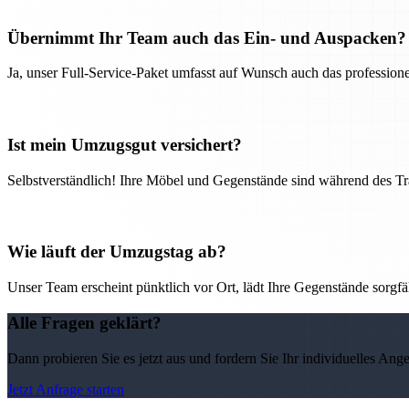
Übernimmt Ihr Team auch das Ein- und Auspacken?
Ja, unser Full-Service-Paket umfasst auf Wunsch auch das professio
Ist mein Umzugsgut versichert?
Selbstverständlich! Ihre Möbel und Gegenstände sind während des Tra
Wie läuft der Umzugstag ab?
Unser Team erscheint pünktlich vor Ort, lädt Ihre Gegenstände sorgfälti
Alle Fragen geklärt?
Dann probieren Sie es jetzt aus und fordern Sie Ihr individuelles Ang
Jetzt Anfrage starten