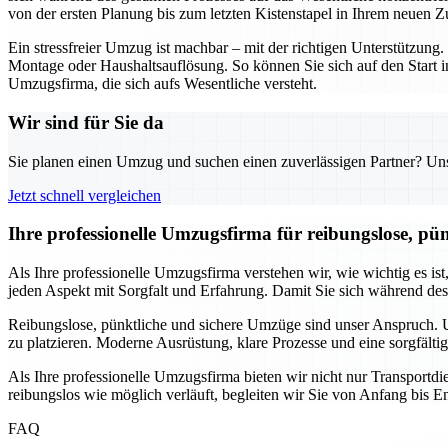
von der ersten Planung bis zum letzten Kistenstapel in Ihrem neuen Z
Ein stressfreier Umzug ist machbar – mit der richtigen Unterstützu
Montage oder Haushaltsauflösung. So können Sie sich auf den Start i
Umzugsfirma, die sich aufs Wesentliche versteht.
Wir sind für Sie da
Sie planen einen Umzug und suchen einen zuverlässigen Partner? Unser
Jetzt schnell vergleichen
Ihre professionelle Umzugsfirma für reibungslose, pü
Als Ihre professionelle Umzugsfirma verstehen wir, wie wichtig es is
jeden Aspekt mit Sorgfalt und Erfahrung. Damit Sie sich während de
Reibungslose, pünktliche und sichere Umzüge sind unser Anspruch. Un
zu platzieren. Moderne Ausrüstung, klare Prozesse und eine sorgfälti
Als Ihre professionelle Umzugsfirma bieten wir nicht nur Transport
reibungslos wie möglich verläuft, begleiten wir Sie von Anfang bis En
FAQ