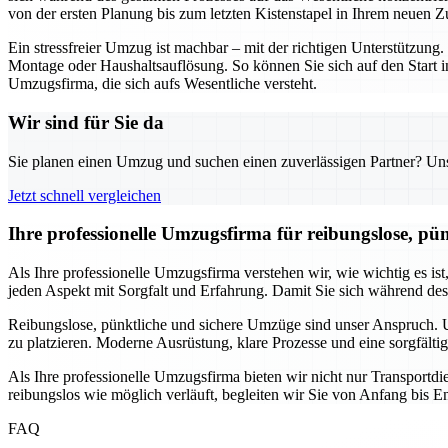
von der ersten Planung bis zum letzten Kistenstapel in Ihrem neuen Z
Ein stressfreier Umzug ist machbar – mit der richtigen Unterstützu
Montage oder Haushaltsauflösung. So können Sie sich auf den Start i
Umzugsfirma, die sich aufs Wesentliche versteht.
Wir sind für Sie da
Sie planen einen Umzug und suchen einen zuverlässigen Partner? Unser
Jetzt schnell vergleichen
Ihre professionelle Umzugsfirma für reibungslose, pü
Als Ihre professionelle Umzugsfirma verstehen wir, wie wichtig es is
jeden Aspekt mit Sorgfalt und Erfahrung. Damit Sie sich während de
Reibungslose, pünktliche und sichere Umzüge sind unser Anspruch. Un
zu platzieren. Moderne Ausrüstung, klare Prozesse und eine sorgfälti
Als Ihre professionelle Umzugsfirma bieten wir nicht nur Transport
reibungslos wie möglich verläuft, begleiten wir Sie von Anfang bis En
FAQ