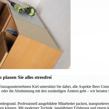
lanen Sie alles stressfrei
Umzugsunternehmen Kiel unterstützt Sie dabei, alle Aspekte Ihres Umzu
der die Abstimmung mit den zuständigen Ämtern geht – wir beraten Sie
ergrund. Professionell ausgebildete Mitarbeiter packen, transportiere
en können. Mit moderner Technik, langjähriger Erfahrung und einem kl