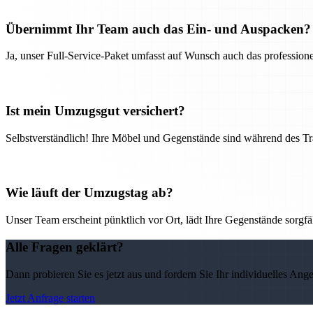
Übernimmt Ihr Team auch das Ein- und Auspacken?
Ja, unser Full-Service-Paket umfasst auf Wunsch auch das professio
Ist mein Umzugsgut versichert?
Selbstverständlich! Ihre Möbel und Gegenstände sind während des Tra
Wie läuft der Umzugstag ab?
Unser Team erscheint pünktlich vor Ort, lädt Ihre Gegenstände sorgfälti
Alle Fragen geklärt?
Dann probieren Sie es jetzt aus und fordern Sie Ihr individuelles Ang
Jetzt Anfrage starten