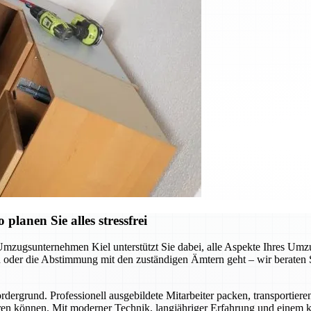
lanen Sie alles stressfrei
Umzugsunternehmen Kiel unterstützt Sie dabei, alle Aspekte Ihres Umzu
der die Abstimmung mit den zuständigen Ämtern geht – wir beraten Sie
ergrund. Professionell ausgebildete Mitarbeiter packen, transportiere
en können. Mit moderner Technik, langjähriger Erfahrung und einem kl