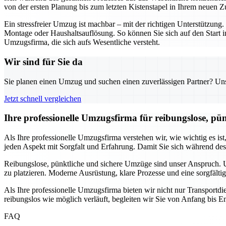
von der ersten Planung bis zum letzten Kistenstapel in Ihrem neuen Z
Ein stressfreier Umzug ist machbar – mit der richtigen Unterstützu
Montage oder Haushaltsauflösung. So können Sie sich auf den Start i
Umzugsfirma, die sich aufs Wesentliche versteht.
Wir sind für Sie da
Sie planen einen Umzug und suchen einen zuverlässigen Partner? Unser
Jetzt schnell vergleichen
Ihre professionelle Umzugsfirma für reibungslose, pü
Als Ihre professionelle Umzugsfirma verstehen wir, wie wichtig es is
jeden Aspekt mit Sorgfalt und Erfahrung. Damit Sie sich während de
Reibungslose, pünktliche und sichere Umzüge sind unser Anspruch. Un
zu platzieren. Moderne Ausrüstung, klare Prozesse und eine sorgfälti
Als Ihre professionelle Umzugsfirma bieten wir nicht nur Transport
reibungslos wie möglich verläuft, begleiten wir Sie von Anfang bis En
FAQ