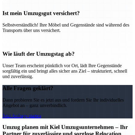
Ist mein Umzugsgut versichert?
Selbstverständlich! Ihre Möbel und Gegenstände sind während des
Transports über uns versichert.
Wie läuft der Umzugstag ab?
Unser Team erscheint pünktlich vor Ort, lädt Ihre Gegenstände
sorgfältig ein und bringt alles sicher ans Ziel – strukturiert, schnell
und zuverlässig.
Alle Fragen geklärt?
Dann probieren Sie es jetzt aus und fordern Sie Ihr individuelles
Angebot an – ganz unverbindlich.
Jetzt Anfrage starten
Umzug planen mit Kiel Umzugsunternehmen – Ihr
Partner für zuverlässige und sorglose Relocation