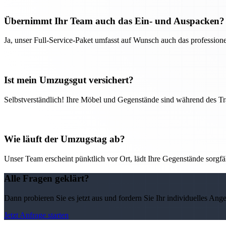
Übernimmt Ihr Team auch das Ein- und Auspacken?
Ja, unser Full-Service-Paket umfasst auf Wunsch auch das professio
Ist mein Umzugsgut versichert?
Selbstverständlich! Ihre Möbel und Gegenstände sind während des Tra
Wie läuft der Umzugstag ab?
Unser Team erscheint pünktlich vor Ort, lädt Ihre Gegenstände sorgfälti
Alle Fragen geklärt?
Dann probieren Sie es jetzt aus und fordern Sie Ihr individuelles Ang
Jetzt Anfrage starten