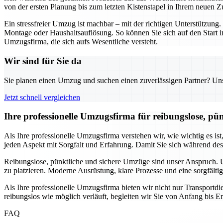
von der ersten Planung bis zum letzten Kistenstapel in Ihrem neuen Z
Ein stressfreier Umzug ist machbar – mit der richtigen Unterstützu
Montage oder Haushaltsauflösung. So können Sie sich auf den Start i
Umzugsfirma, die sich aufs Wesentliche versteht.
Wir sind für Sie da
Sie planen einen Umzug und suchen einen zuverlässigen Partner? Unser
Jetzt schnell vergleichen
Ihre professionelle Umzugsfirma für reibungslose, pü
Als Ihre professionelle Umzugsfirma verstehen wir, wie wichtig es is
jeden Aspekt mit Sorgfalt und Erfahrung. Damit Sie sich während de
Reibungslose, pünktliche und sichere Umzüge sind unser Anspruch. Un
zu platzieren. Moderne Ausrüstung, klare Prozesse und eine sorgfälti
Als Ihre professionelle Umzugsfirma bieten wir nicht nur Transport
reibungslos wie möglich verläuft, begleiten wir Sie von Anfang bis En
FAQ