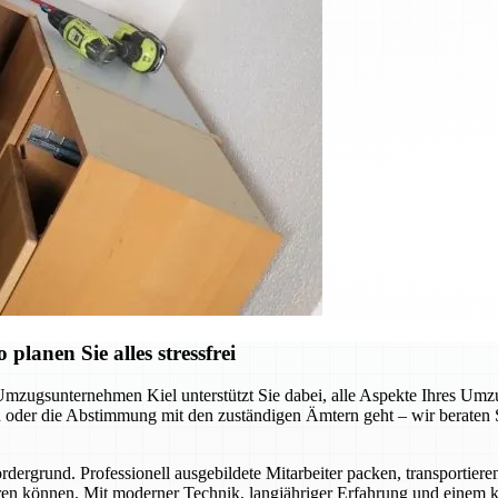
lanen Sie alles stressfrei
Umzugsunternehmen Kiel unterstützt Sie dabei, alle Aspekte Ihres Umzu
der die Abstimmung mit den zuständigen Ämtern geht – wir beraten Sie
ergrund. Professionell ausgebildete Mitarbeiter packen, transportiere
en können. Mit moderner Technik, langjähriger Erfahrung und einem kl