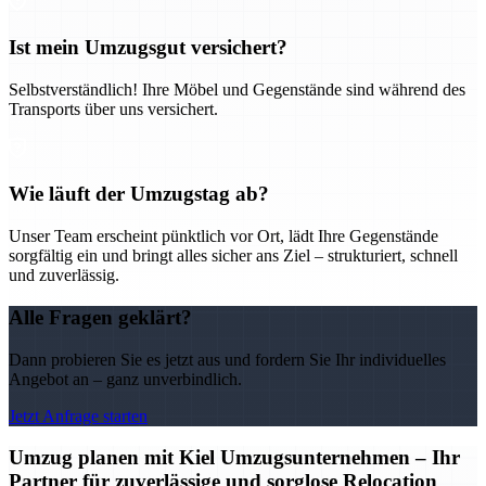
Ist mein Umzugsgut versichert?
Selbstverständlich! Ihre Möbel und Gegenstände sind während des
Transports über uns versichert.
Wie läuft der Umzugstag ab?
Unser Team erscheint pünktlich vor Ort, lädt Ihre Gegenstände
sorgfältig ein und bringt alles sicher ans Ziel – strukturiert, schnell
und zuverlässig.
Alle Fragen geklärt?
Dann probieren Sie es jetzt aus und fordern Sie Ihr individuelles
Angebot an – ganz unverbindlich.
Jetzt Anfrage starten
Umzug planen mit Kiel Umzugsunternehmen – Ihr
Partner für zuverlässige und sorglose Relocation