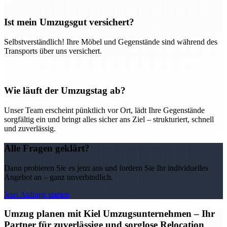
Ist mein Umzugsgut versichert?
Selbstverständlich! Ihre Möbel und Gegenstände sind während des
Transports über uns versichert.
Wie läuft der Umzugstag ab?
Unser Team erscheint pünktlich vor Ort, lädt Ihre Gegenstände
sorgfältig ein und bringt alles sicher ans Ziel – strukturiert, schnell
und zuverlässig.
Alle Fragen geklärt?
Dann probieren Sie es jetzt aus und fordern Sie Ihr individuelles
Angebot an – ganz unverbindlich.
Jetzt Anfrage starten
Umzug planen mit Kiel Umzugsunternehmen – Ihr
Partner für zuverlässige und sorglose Relocation