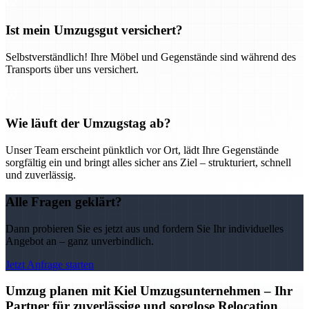
Ist mein Umzugsgut versichert?
Selbstverständlich! Ihre Möbel und Gegenstände sind während des
Transports über uns versichert.
Wie läuft der Umzugstag ab?
Unser Team erscheint pünktlich vor Ort, lädt Ihre Gegenstände
sorgfältig ein und bringt alles sicher ans Ziel – strukturiert, schnell
und zuverlässig.
Alle Fragen geklärt?
Dann probieren Sie es jetzt aus und fordern Sie Ihr individuelles
Angebot an – ganz unverbindlich.
Jetzt Anfrage starten
Umzug planen mit Kiel Umzugsunternehmen – Ihr
Partner für zuverlässige und sorglose Relocation