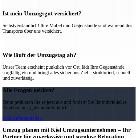
Ist mein Umzugsgut versichert?
Selbstverständlich! Ihre Möbel und Gegenstände sind während des
Transports über uns versichert.
Wie läuft der Umzugstag ab?
Unser Team erscheint pünktlich vor Ort, lädt Ihre Gegenstände
sorgfältig ein und bringt alles sicher ans Ziel – strukturiert, schnell
und zuverlässig.
Alle Fragen geklärt?
Dann probieren Sie es jetzt aus und fordern Sie Ihr individuelles
Angebot an – ganz unverbindlich.
Jetzt Anfrage starten
Umzug planen mit Kiel Umzugsunternehmen – Ihr
Partner für zuverlässige und sorglose Relocation