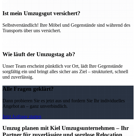
Ist mein Umzugsgut versichert?
Selbstverständlich! Ihre Möbel und Gegenstände sind während des
Transports über uns versichert.
Wie läuft der Umzugstag ab?
Unser Team erscheint pünktlich vor Ort, lädt Ihre Gegenstände
sorgfältig ein und bringt alles sicher ans Ziel – strukturiert, schnell
und zuverlässig.
Alle Fragen geklärt?
Dann probieren Sie es jetzt aus und fordern Sie Ihr individuelles
Angebot an – ganz unverbindlich.
Jetzt Anfrage starten
Umzug planen mit Kiel Umzugsunternehmen – Ihr
Partner für zuverlässige und sorglose Relocation