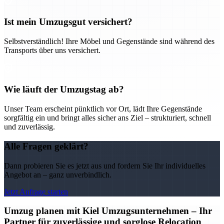
Ist mein Umzugsgut versichert?
Selbstverständlich! Ihre Möbel und Gegenstände sind während des
Transports über uns versichert.
Wie läuft der Umzugstag ab?
Unser Team erscheint pünktlich vor Ort, lädt Ihre Gegenstände
sorgfältig ein und bringt alles sicher ans Ziel – strukturiert, schnell
und zuverlässig.
Alle Fragen geklärt?
Dann probieren Sie es jetzt aus und fordern Sie Ihr individuelles
Angebot an – ganz unverbindlich.
Jetzt Anfrage starten
Umzug planen mit Kiel Umzugsunternehmen – Ihr
Partner für zuverlässige und sorglose Relocation