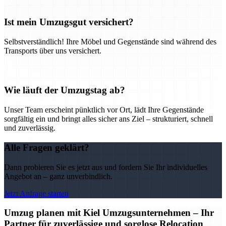
Ist mein Umzugsgut versichert?
Selbstverständlich! Ihre Möbel und Gegenstände sind während des
Transports über uns versichert.
Wie läuft der Umzugstag ab?
Unser Team erscheint pünktlich vor Ort, lädt Ihre Gegenstände
sorgfältig ein und bringt alles sicher ans Ziel – strukturiert, schnell
und zuverlässig.
Alle Fragen geklärt?
Dann probieren Sie es jetzt aus und fordern Sie Ihr individuelles
Angebot an – ganz unverbindlich.
Jetzt Anfrage starten
Umzug planen mit Kiel Umzugsunternehmen – Ihr
Partner für zuverlässige und sorglose Relocation