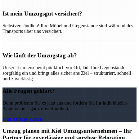
Ist mein Umzugsgut versichert?
Selbstverständlich! Ihre Möbel und Gegenstände sind während des
Transports über uns versichert.
Wie läuft der Umzugstag ab?
Unser Team erscheint pünktlich vor Ort, lädt Ihre Gegenstände
sorgfältig ein und bringt alles sicher ans Ziel – strukturiert, schnell
und zuverlässig.
Alle Fragen geklärt?
Dann probieren Sie es jetzt aus und fordern Sie Ihr individuelles
Angebot an – ganz unverbindlich.
Jetzt Anfrage starten
Umzug planen mit Kiel Umzugsunternehmen – Ihr
Partner für zuverlässige und sorglose Relocation